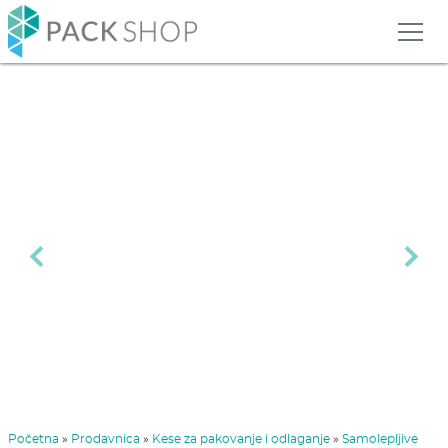
Previous
Next
Početna
»
Prodavnica
»
Kese za pakovanje i odlaganje
»
Samolepljive