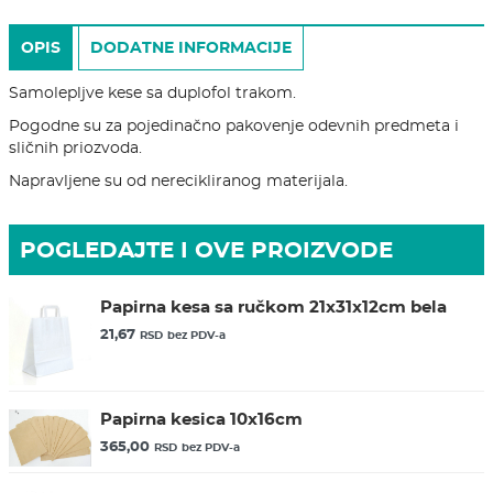
OPIS
DODATNE INFORMACIJE
Samolepljve kese sa duplofol trakom.
Pogodne su za pojedinačno pakovenje odevnih predmeta i
sličnih priozvoda.
Napravljene su od nerecikliranog materijala.
POGLEDAJTE I OVE PROIZVODE
Papirna kesa sa ručkom 21x31x12cm bela
21,67
RSD
bez PDV-a
Papirna kesica 10x16cm
365,00
RSD
bez PDV-a