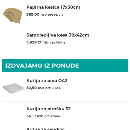
Papirna kesica 17x30cm
365,00
RSD
bez PDV-a
Samolepljiva kesa 30x42cm
3.929,17
RSD
bez PDV-a
IZDVAJAMO IZ PONUDE
Kutija za picu Ø42
52,50
RSD
bez PDV-a
Kutija za pirošku 32
34,17
RSD
bez PDV-a
Kutija za sendvič