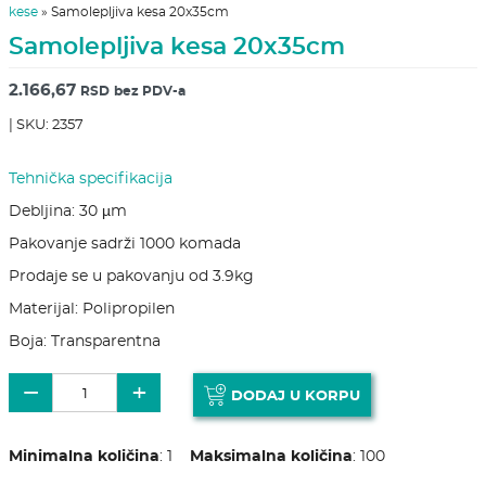
kese
»
Samolepljiva kesa 20x35cm
Samolepljiva kesa 20x35cm
2.166,67
RSD
bez PDV-a
| SKU: 2357
Tehnička specifikacija
Debljina: 30 µm
Pakovanje sadrži 1000 komada
Prodaje se u pakovanju od 3.9kg
Materijal: Polipropilen
Boja: Transparentna
Samolepljiva kesa 20x35cm količina
−
+
DODAJ U KORPU
Minimalna količina
:
1
Maksimalna količina
:
100