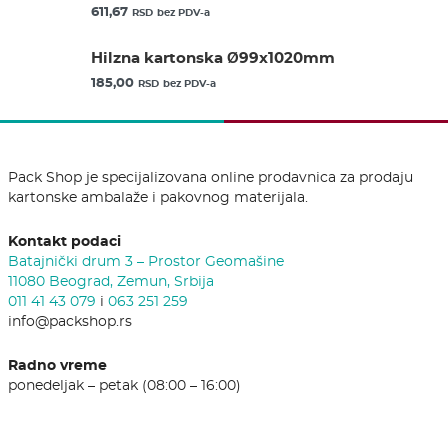
611,67
RSD
bez PDV-a
Hilzna kartonska Ø99x1020mm
185,00
RSD
bez PDV-a
Pack Shop je specijalizovana online prodavnica za prodaju
kartonske ambalaže i pakovnog materijala.
Kontakt podaci
Batajnički drum 3 – Prostor Geomašine
11080 Beograd, Zemun, Srbija
011 41 43 079
i
063 251 259
info@packshop.rs
Radno vreme
ponedeljak – petak (08:00 – 16:00)