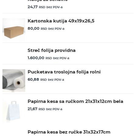
24,17
RSD
bez PDV-a
Kartonska kutija 49x19x26,5
80,00
RSD
bez PDV-a
Streč folija providna
1.600,00
RSD
bez PDV-a
Pucketava troslojna folija rolni
60,88
RSD
bez PDV-a
Papirna kesa sa ručkom 21x31x12cm bela
21,67
RSD
bez PDV-a
Papirna kesa bez ručke 31x32x17cm