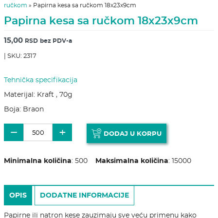
ručkom
»
Papirna kesa sa ručkom 18x23x9cm
Papirna kesa sa ručkom 18x23x9cm
15,00
RSD
bez PDV-a
| SKU: 2317
Tehnička specifikacija
Materijal: Kraft , 70g
Boja: Braon
Papirna kesa sa ručkom 18x23x9cm količina
−
+
DODAJ U KORPU
Minimalna količina
:
500
Maksimalna količina
:
15000
OPIS
DODATNE INFORMACIJE
Papirne ili natron kese zauzimaju sve veću primenu kako