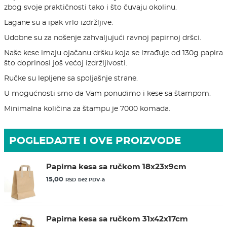
zbog svoje praktičnosti tako i što čuvaju okolinu.
Lagane su a ipak vrlo izdržljive.
Udobne su za nošenje zahvaljujući ravnoj papirnoj dršci.
Naše kese imaju ojačanu dršku koja se izrađuje od 130g papira
što doprinosi još većoj izdržljivosti.
Ručke su lepljene sa spoljašnje strane.
U mogućnosti smo da Vam ponudimo i kese sa štampom.
Minimalna količina za štampu je 7000 komada.
POGLEDAJTE I OVE PROIZVODE
Papirna kesa sa ručkom 18x23x9cm
15,00
RSD
bez PDV-a
Papirna kesa sa ručkom 31x42x17cm