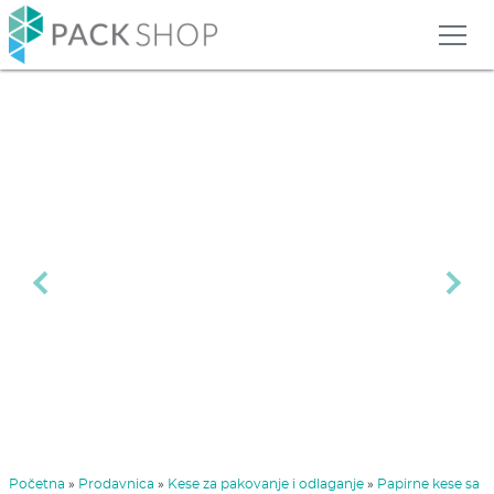
Previous
Next
Početna
»
Prodavnica
»
Kese za pakovanje i odlaganje
»
Papirne kese sa