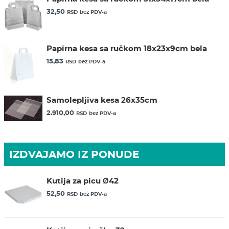
32,50
RSD
bez PDV-a
Papirna kesa sa ručkom 18x23x9cm bela
15,83
RSD
bez PDV-a
Samolepljiva kesa 26x35cm
2.910,00
RSD
bez PDV-a
IZDVAJAMO IZ PONUDE
Kutija za picu Ø42
52,50
RSD
bez PDV-a