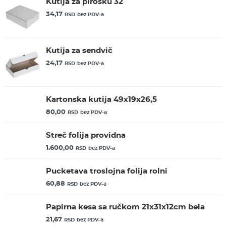
Kutija za pirošku 32
34,17
RSD
bez PDV-a
Kutija za sendvič
24,17
RSD
bez PDV-a
Kartonska kutija 49x19x26,5
80,00
RSD
bez PDV-a
Streč folija providna
1.600,00
RSD
bez PDV-a
Pucketava troslojna folija rolni
60,88
RSD
bez PDV-a
Papirna kesa sa ručkom 21x31x12cm bela
21,67
RSD
bez PDV-a