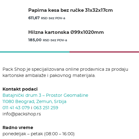
Papirna kesa bez ručke 31x32x17cm
611,67
RSD
bez PDV-a
Hilzna kartonska Ø99x1020mm
185,00
RSD
bez PDV-a
Pack Shop je specijalizovana online prodavnica za prodaju
kartonske ambalaže i pakovnog materijala.
Kontakt podaci
Batajnički drum 3 – Prostor Geomašine
11080 Beograd, Zemun, Srbija
011 41 43 079
i
063 251 259
info@packshop.rs
Radno vreme
ponedeljak – petak (08:00 – 16:00)