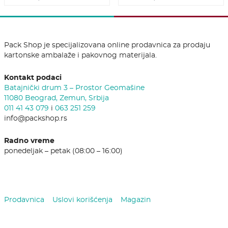
Pack Shop je specijalizovana online prodavnica za prodaju
kartonske ambalaže i pakovnog materijala.
Kontakt podaci
Batajnički drum 3 – Prostor Geomašine
11080 Beograd, Zemun, Srbija
011 41 43 079
i
063 251 259
info@packshop.rs
Radno vreme
ponedeljak – petak (08:00 – 16:00)
Prodavnica
Uslovi korišćenja
Magazin