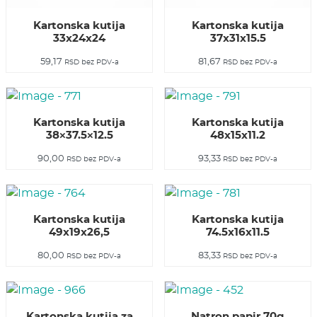
Kartonska kutija
Kartonska kutija
33x24x24
37x31x15.5
59,17
81,67
RSD
bez PDV-a
RSD
bez PDV-a
Kartonska kutija
Kartonska kutija
38×37.5×12.5
48x15x11.2
90,00
93,33
RSD
bez PDV-a
RSD
bez PDV-a
Kartonska kutija
Kartonska kutija
49x19x26,5
74.5x16x11.5
80,00
83,33
RSD
bez PDV-a
RSD
bez PDV-a
Kartonska kutija za
Natron papir 70g