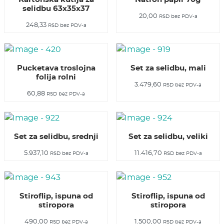
selidbu 63x35x37
20,00
RSD
bez PDV-a
248,33
RSD
bez PDV-a
Pucketava troslojna
Set za selidbu, mali
folija rolni
3.479,60
RSD
bez PDV-a
60,88
RSD
bez PDV-a
Set za selidbu, srednji
Set za selidbu, veliki
5.937,10
11.416,70
RSD
bez PDV-a
RSD
bez PDV-a
Stiroflip, ispuna od
Stiroflip, ispuna od
stiropora
stiropora
490,00
1.500,00
RSD
bez PDV-a
RSD
bez PDV-a