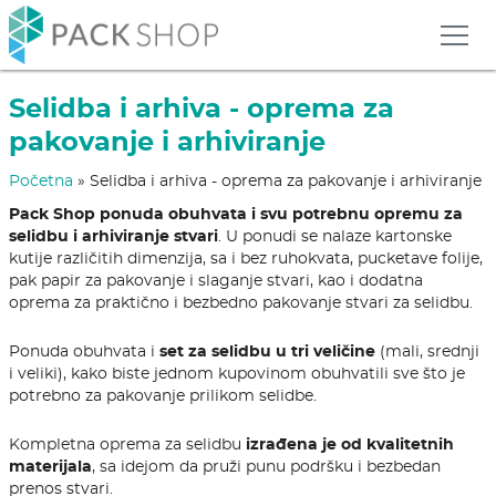
Selidba i arhiva - oprema za
pakovanje i arhiviranje
Početna
»
Selidba i arhiva - oprema za pakovanje i arhiviranje
Pack Shop ponuda obuhvata i svu potrebnu opremu za
selidbu i arhiviranje stvari
. U ponudi se nalaze kartonske
kutije različitih dimenzija, sa i bez ruhokvata, pucketave folije,
pak papir za pakovanje i slaganje stvari, kao i dodatna
oprema za praktično i bezbedno pakovanje stvari za selidbu.
Ponuda obuhvata i
set za selidbu u tri veličine
(mali, srednji
i veliki), kako biste jednom kupovinom obuhvatili sve što je
potrebno za pakovanje prilikom selidbe.
Kompletna oprema za selidbu
izrađena je od kvalitetnih
materijala
, sa idejom da pruži punu podršku i bezbedan
prenos stvari.