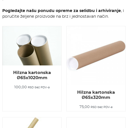
Pogledajte našu ponudu opreme za selidbu i arhiviranje
, i
poručite željene proizvode na brz i jednostavan način.
Hilzna kartonska
Ø65x1020mm
100,00
RSD
bez PDV-a
Hilzna kartonska
Ø65x320mm
75,00
RSD
bez PDV-a