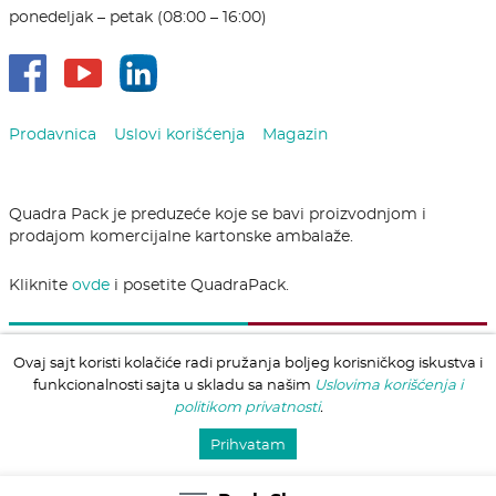
ponedeljak – petak (08:00 – 16:00)
Prodavnica
Uslovi korišćenja
Magazin
Quadra Pack je preduzeće koje se bavi proizvodnjom i
prodajom komercijalne kartonske ambalaže.
Kliknite
ovde
i posetite QuadraPack.
Quadra Pack doo © 1988 - 2026 |
Web razvoj: Avokado.rs
Ovaj sajt koristi kolačiće radi pružanja boljeg korisničkog iskustva i
funkcionalnosti sajta u skladu sa našim
Uslovima korišćenja i
politikom privatnosti
.
Prihvatam