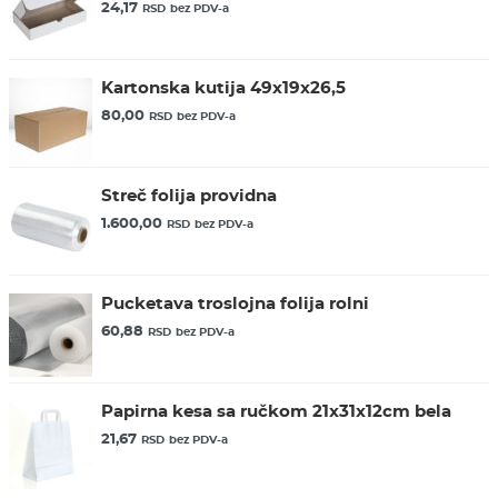
24,17
RSD
bez PDV-a
Kartonska kutija 49x19x26,5
80,00
RSD
bez PDV-a
Streč folija providna
1.600,00
RSD
bez PDV-a
Pucketava troslojna folija rolni
60,88
RSD
bez PDV-a
Papirna kesa sa ručkom 21x31x12cm bela
21,67
RSD
bez PDV-a