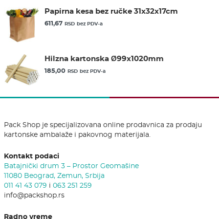
Papirna kesa bez ručke 31x32x17cm
611,67
RSD
bez PDV-a
Hilzna kartonska Ø99x1020mm
185,00
RSD
bez PDV-a
Pack Shop je specijalizovana online prodavnica za prodaju
kartonske ambalaže i pakovnog materijala.
Kontakt podaci
Batajnički drum 3 – Prostor Geomašine
11080 Beograd, Zemun, Srbija
011 41 43 079
i
063 251 259
info@packshop.rs
Radno vreme