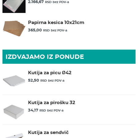
2.166,67
RSD
bez PDV-a
Papirna kesica 10x21cm
365,00
RSD
bez PDV-a
IZDVAJAMO IZ PONUDE
Kutija za picu Ø42
52,50
RSD
bez PDV-a
Kutija za pirošku 32
34,17
RSD
bez PDV-a
Kutija za sendvič