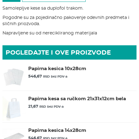
Samolepljve kese sa duplofol trakom.
Pogodne su za pojedinačno pakovenje odevnih predmeta i
sličnih priozvoda.
Napravljene su od nerecikliranog materijala
POGLEDAJTE I OVE PROIZVODE
Papirna kesica 10x28cm
546,67
RSD
bez PDV-a
Papirna kesa sa ručkom 21x31x12cm bela
21,67
RSD
bez PDV-a
Papirna kesica 14x28cm
546,67
RSD
bez PDV-a