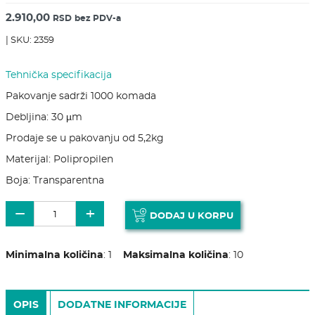
2.910,00
RSD
bez PDV-a
| SKU: 2359
Tehnička specifikacija
Pakovanje sadrži 1000 komada
Debljina: 30 µm
Prodaje se u pakovanju od 5,2kg
Materijal: Polipropilen
Boja: Transparentna
Samolepljiva kesa 26x35cm količina
−
+
DODAJ U KORPU
Minimalna količina
:
1
Maksimalna količina
:
10
OPIS
DODATNE INFORMACIJE