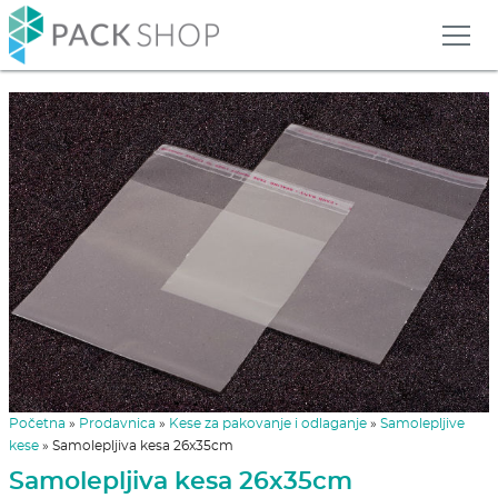
Početna
»
Prodavnica
»
Kese za pakovanje i odlaganje
»
Samolepljive
kese
»
Samolepljiva kesa 26x35cm
Samolepljiva kesa 26x35cm