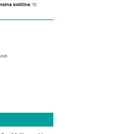
alna količina
:
10
vod.