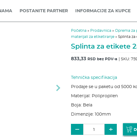
NAMA
POSTANITE PARTNER
INFORMACIJE ZA KUPCE
Početna
»
Prodavnica
»
Oprema za 
materijali za etiketiranje
»
Splinta z
Splinta za etikete
833,33
| SKU: 75
RSD
bez PDV-a
Tehnička specifikacija
Prodaje se u paketu od 5000 
Next
Materijal: Polipropilen
Boja: Bela
Dimenzije: 100mm
Splinta za etikete 25mm ko
−
+
D