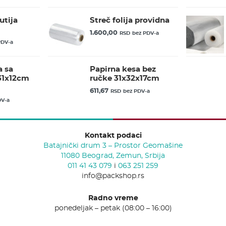
utija
Streč folija providna
1.600,00
RSD
bez PDV-a
PDV-a
a sa
Papirna kesa bez
31x12cm
ručke 31x32x17cm
611,67
RSD
bez PDV-a
DV-a
Kontakt podaci
Batajnički drum 3 – Prostor Geomašine
11080 Beograd, Zemun, Srbija
011 41 43 079
i
063 251 259
info@packshop.rs
Radno vreme
ponedeljak – petak (08:00 – 16:00)