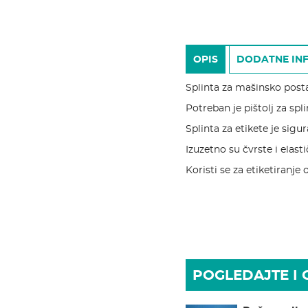
OPIS
DODATNE IN
Splinta za mašinsko posta
Potreban je pištolj za spli
Splinta za etikete je sigu
Izuzetno su čvrste i elast
Koristi se za etiketiranje
POGLEDAJTE I