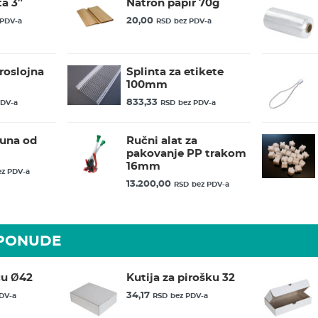
ta 3″
Natron papir 70g
20,00
 PDV-a
RSD
bez PDV-a
roslojna
Splinta za etikete
100mm
833,33
PDV-a
RSD
bez PDV-a
spuna od
Ručni alat za
pakovanje PP trakom
16mm
ez PDV-a
13.200,00
RSD
bez PDV-a
 PONUDE
cu Ø42
Kutija za pirošku 32
34,17
DV-a
RSD
bez PDV-a