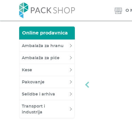
O 
Online prodavnica
Ambalaža za hranu
Ambalaža za piće
Kese
Previous
Pakovanje
Selidbe i arhiva
Transport i
industrija