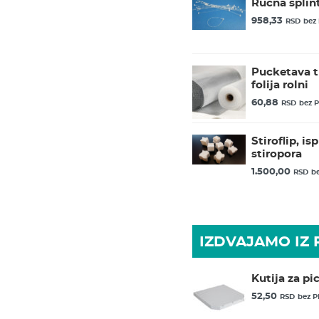
Ručna splin
958,33
RSD
bez
Pucketava t
folija rolni
60,88
RSD
bez 
Stiroflip, i
stiropora
1.500,00
RSD
b
IZDVAJAMO IZ
Kutija za pi
52,50
RSD
bez P