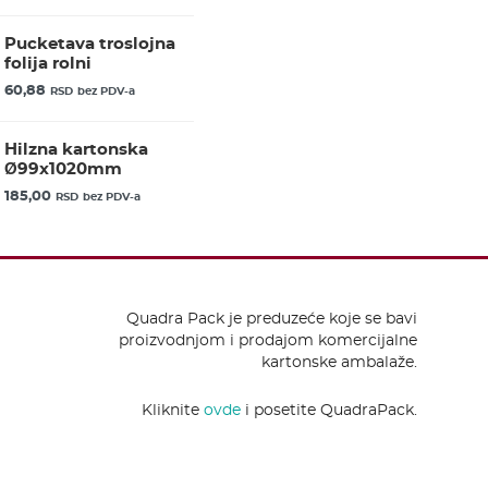
Pucketava troslojna
folija rolni
60,88
RSD
bez PDV-a
Hilzna kartonska
Ø99x1020mm
185,00
RSD
bez PDV-a
Quadra Pack je preduzeće koje se bavi
proizvodnjom i prodajom komercijalne
kartonske ambalaže.
Kliknite
ovde
i posetite QuadraPack.