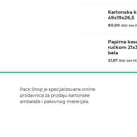
Kartonska k
49x19x26,5
80,00
RSD
bez 
Papirna kes
ručkom 21x
bela
21,67
RSD
bez P
Pack Shop je specijalizovana online
prodavnica za prodaju kartonske
ambalaže i pakovnog materijala.