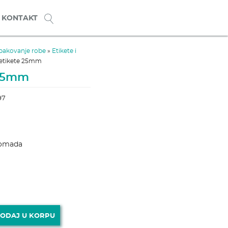
KONTAKT
pakovanje robe
»
Etikete i
a etikete 25mm
 25mm
97
komada
ličina
ODAJ U KORPU