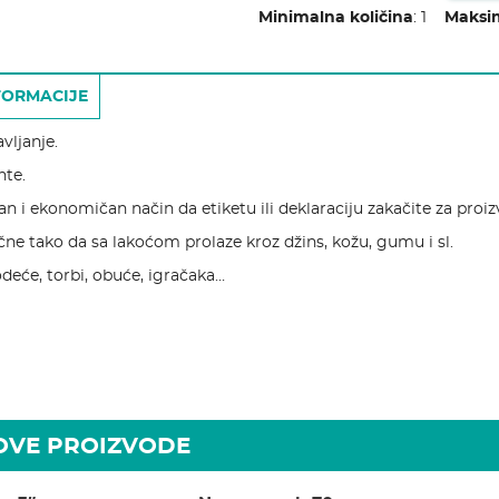
Minimalna količina
:
1
Maksim
FORMACIJE
vljanje.
nte.
ran i ekonomičan način da etiketu ili deklaraciju zakačite za proiz
ične tako da sa lakoćom prolaze kroz džins, kožu, gumu i sl.
 odeće, torbi, obuće, igračaka…
 OVE PROIZVODE