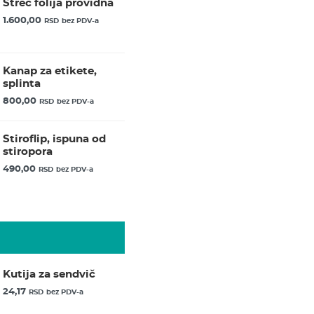
Streč folija providna
1.600,00
RSD
bez PDV-a
Kanap za etikete,
splinta
800,00
RSD
bez PDV-a
Stiroflip, ispuna od
stiropora
490,00
RSD
bez PDV-a
Kutija za sendvič
24,17
RSD
bez PDV-a