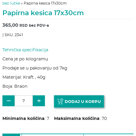
bez ručke
»
Papirna kesica 17x30cm
Papirna kesica 17x30cm
365,00
RSD
bez PDV-a
| SKU: 2341
Tehnička specifikacija
Cena je po kilogramu
Prodaje se u pakovanju od 7kg
Materijal: Kraft , 40g
Boja: Braon
Papirna kesica 17x30cm količina
−
+
DODAJ U KORPU
Minimalna količina
:
7
Maksimalna količina
:
70