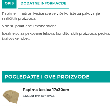
OPIS
DODATNE INFORMACIJE
Papirne ili natron kesice sve se više koriste za pakovanje
različitih proizvoda.
Vrlo su praktične i ekonomične.
Idealne su za pakovane lekova, konditorskih proizvoda, peciva,
šrafovske robe…
POGLEDAJTE I OVE PROIZVODE
Papirna kesica 17x30cm
365,00
RSD
bez PDV-a