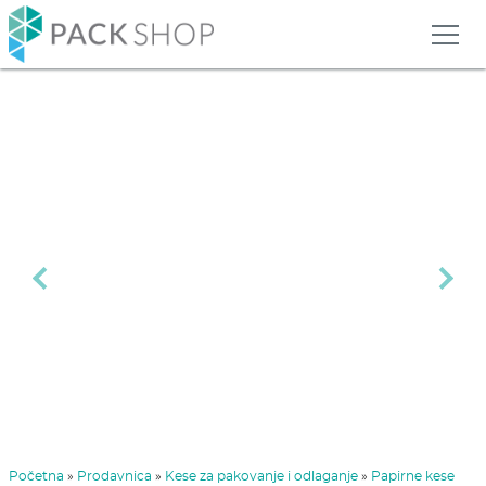
Previous
Next
Početna
»
Prodavnica
»
Kese za pakovanje i odlaganje
»
Papirne kese