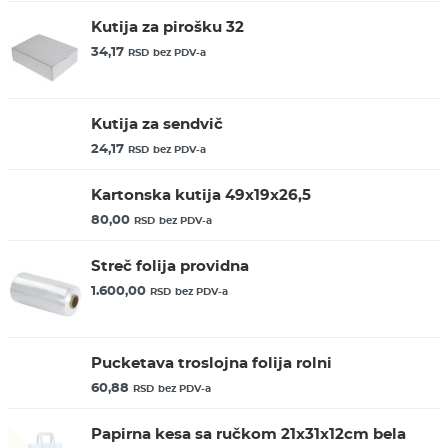
Kutija za pirošku 32
34,17
RSD
bez PDV-a
Kutija za sendvič
24,17
RSD
bez PDV-a
Kartonska kutija 49x19x26,5
80,00
RSD
bez PDV-a
Streč folija providna
1.600,00
RSD
bez PDV-a
Pucketava troslojna folija rolni
60,88
RSD
bez PDV-a
Papirna kesa sa ručkom 21x31x12cm bela