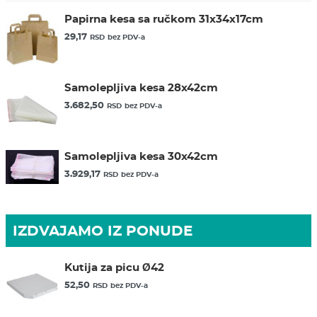
Papirna kesa sa ručkom 31x34x17cm
29,17
RSD
bez PDV-a
Samolepljiva kesa 28x42cm
3.682,50
RSD
bez PDV-a
Samolepljiva kesa 30x42cm
3.929,17
RSD
bez PDV-a
IZDVAJAMO IZ PONUDE
Kutija za picu Ø42
52,50
RSD
bez PDV-a