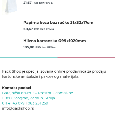
21,67
RSD
bez PDV-a
Papirna kesa bez ručke 31x32x17cm
611,67
RSD
bez PDV-a
Hilzna kartonska Ø99x1020mm
185,00
RSD
bez PDV-a
Pack Shop je specijalizovana online prodavnica za prodaju
kartonske ambalaže i pakovnog materijala.
Kontakt podaci
Batajnički drum 3 – Prostor Geomašine
11080 Beograd, Zemun, Srbija
011 41 43 079
i
063 251 259
info@packshop.rs