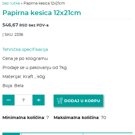
bez ručke
»
Papirna kesica 12x21cm
Papirna kesica 12x21cm
546,67
RSD
bez PDV-a
| SKU: 2336
Tehnička specifikacija
Cena je po kilogramu
Prodaje se u pakovanju od 7kg
Materijal: Kraft , 40g
Boja: Bela
Papirna kesica 12x21cm količina
−
+
DODAJ U KORPU
Minimalna količina
:
7
Maksimalna količina
:
70