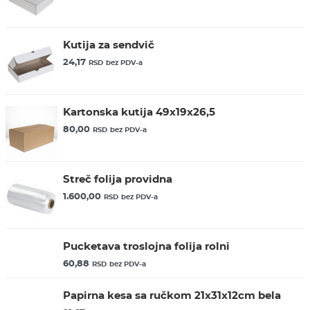
Kutija za sendvič
24,17
RSD
bez PDV-a
Kartonska kutija 49x19x26,5
80,00
RSD
bez PDV-a
Streč folija providna
1.600,00
RSD
bez PDV-a
Pucketava troslojna folija rolni
60,88
RSD
bez PDV-a
Papirna kesa sa ručkom 21x31x12cm bela