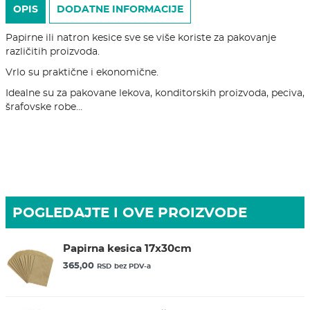
OPIS
DODATNE INFORMACIJE
Papirne ili natron kesice sve se više koriste za pakovanje
različitih proizvoda.
Vrlo su praktične i ekonomične.
Idealne su za pakovane lekova, konditorskih proizvoda, peciva,
šrafovske robe…
POGLEDAJTE I OVE PROIZVODE
Papirna kesica 17x30cm
365,00
RSD
bez PDV-a