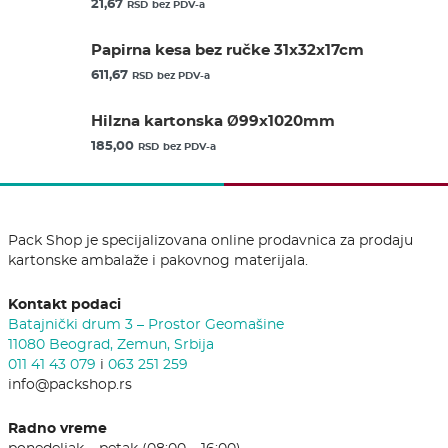
21,67
RSD
bez PDV-a
Papirna kesa bez ručke 31x32x17cm
611,67
RSD
bez PDV-a
Hilzna kartonska Ø99x1020mm
185,00
RSD
bez PDV-a
Pack Shop je specijalizovana online prodavnica za prodaju
kartonske ambalaže i pakovnog materijala.
Kontakt podaci
Batajnički drum 3 – Prostor Geomašine
11080 Beograd, Zemun, Srbija
011 41 43 079
i
063 251 259
info@packshop.rs
Radno vreme