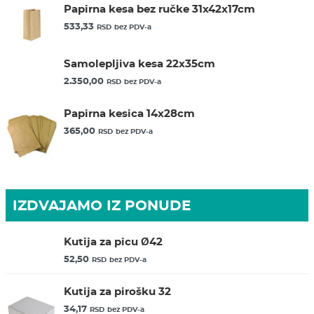
Papirna kesa bez ručke 31x42x17cm
533,33
RSD
bez PDV-a
Samolepljiva kesa 22x35cm
2.350,00
RSD
bez PDV-a
Papirna kesica 14x28cm
365,00
RSD
bez PDV-a
IZDVAJAMO IZ PONUDE
Kutija za picu Ø42
52,50
RSD
bez PDV-a
Kutija za pirošku 32
34,17
RSD
bez PDV-a