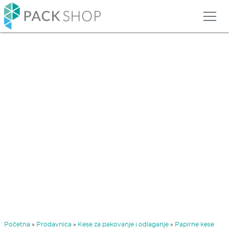
Početna
»
Prodavnica
»
Kese za pakovanje i odlaganje
»
Papirne kese