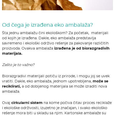
Od čega je izrađena eko ambalaža?
Šta jednu ambalažu čini ekološkom? Za početak, materijali
od kojih je izrađena. Dakle, eko ambalaža predstavlja
savremeno i ekološki održivo rešenje za pakovanje različitih
proizvoda. Ovakva ambalaža
izrađena je od biorazgradivih
materijala.
Zašto je to važno?
Biorazgradivi materijali potiču iz prirode, i mogu joj se uvek
vratiti. Dakle, eko ambalaža, jednom upotrebljena,
može se
reciklirati,
a od dobijenog materijala se može izraditi nova
ambalaža.
Ovaj
cirkularni sistem
na kome počiva čitav proces reciklaže
i ekološke održivosti, izuzetno je značajan, i svako ekološko
rešenje mora biti u skladu sa njim.
Kartonske ambalaže su