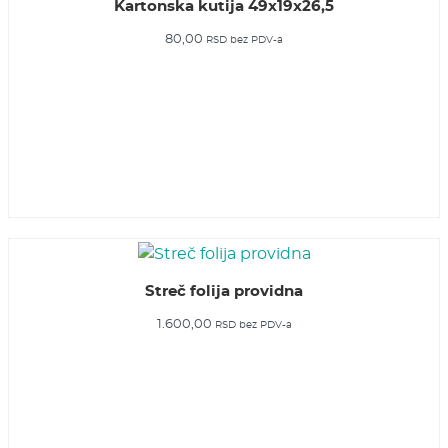
Kartonska kutija 49x19x26,5
80,00
RSD
bez PDV-a
Streč folija providna
1.600,00
RSD
bez PDV-a