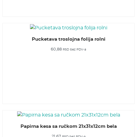
Pucketava troslojna folija rolni
60,88
RSD
bez PDV-a
Papirna kesa sa ručkom 21x31x12cm bela
21,67
RSD
bez PDV-a