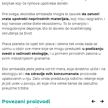
boljitak koji će njihova upotreba doneti.
Pre svega, ekološka ambalaža mogla bi zauvek
da zatvori
vrata upotrebi neprirodnih materijala,
koji nisu razgradivi, i
koji nanose velike štete ekosistemu. To bi smanjilo i
mnogobrojne deponije, što bi dovelo do kvalitetnijeg
okruženja za život.
Plava planeta će opet biti plava i zelena tek onda kada se
uzmu u obzir sve mere koje se mogu preduzeti
u podizanju
svesti o važnosti ekologije,
i u primeni prirodnih zakona u
svim industrijskim granama.
Eko ambalaža jeste jedna od tih mera, koja direktno utiče i na
ekologiju ali i
na zdravlje svih konzumenata
proizvoda
upakovanih u nju. Zato onda predstavlja odlično rešenje koje
je još uvek u povoju, ali koje ima velike šanse da zaslužno
preuzme tržište.
Povezani proizvodi