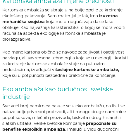
Kartonska ambalaža i njene prednosti
Kartonska ambalaža se ubraja u najbolje opcije za kreiranje
ekološkog pakovanja. Sam materijal je lak, ima
izuzetna
mehanička svojstva
koja mu omogućavaju da se lako
oblikuje. Kao najvažnija karakteristika o kojoj se mora voditi
računa sa aspekta ekologije kartonska ambalaža je
biorazgradiva.
Kao mane kartona obično se navode zapaljivost i osetljivost
na vlagu, ali savremena tehnologija koja se u ekologiji koristi
za kreiranje kartonske ambalaže staje na put ovim
nedostacima, izrađujući v
išeslojne kartonske ambalaže,
koje su u potpunosti bezbedne i praktične za korišćenje.
Eko ambalaža kao budućnost svetske
industrije
Sve veći broj namirnica pakuje se u eko ambalažu, na listi se
nalaze poljoprivredni proizvodi, ali i mnoge druge namirnice
poput sokova, mlečnih prozivoda, biskvita i drugih slanih i
slatkih užitaka. Velike svetske kompanije
prepoznale su
benefite ekoloških ambalaža
, imajući u vidu dugoročni