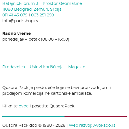
Batajnički drum 3 – Prostor Geomašine
11080 Beograd, Zemun, Srbija
011 41 43 079
i
063 251 259
info@packshop.rs
Radno vreme
ponedeljak – petak (08:00 – 16:00)
Prodavnica
Uslovi korišćenja
Magazin
Quadra Pack je preduzeće koje se bavi proizvodnjom i
prodajom komercijalne kartonske ambalaže.
Kliknite
ovde
i posetite QuadraPack.
Quadra Pack doo © 1988 - 2026 |
Web razvoj: Avokado.rs