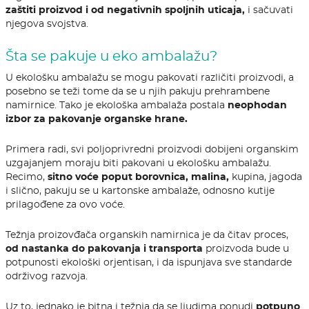
zaštiti proizvod i od negativnih spoljnih uticaja,
i sačuvati
njegova svojstva.
Šta se pakuje u eko ambalažu?
U ekološku ambalažu se mogu pakovati različiti proizvodi, a
posebno se teži tome da se u njih pakuju prehrambene
namirnice. Tako je ekološka ambalaža postala
neophodan
izbor za pakovanje organske hrane.
Primera radi, svi poljoprivredni proizvodi dobijeni organskim
uzgajanjem moraju biti pakovani u ekološku ambalažu.
Recimo,
sitno voće poput borovnica, malina,
kupina, jagoda
i slično, pakuju se u kartonske ambalaže, odnosno kutije
prilagođene za ovo voće.
Težnja proizovđača organskih namirnica je da čitav proces,
od nastanka do pakovanja i transporta
proizvoda bude u
potpunosti ekološki orjentisan, i da ispunjava sve standarde
održivog razvoja.
Uz to, jednako je bitna i težnja da se ljudima ponudi
potpuno