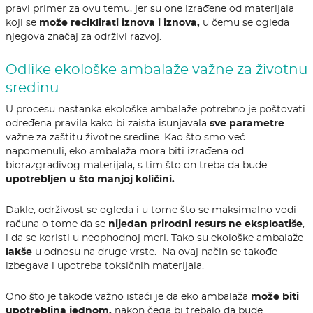
pravi primer za ovu temu, jer su one izrađene od materijala
koji se
može reciklirati iznova i iznova,
u čemu se ogleda
njegova značaj za održivi razvoj.
Odlike ekološke ambalaže važne za životnu
sredinu
U procesu nastanka ekološke ambalaže potrebno je poštovati
određena pravila kako bi zaista isunjavala
sve parametre
važne za zaštitu životne sredine. Kao što smo već
napomenuli, eko ambalaža mora biti izrađena od
biorazgradivog materijala, s tim što on treba da bude
upotrebljen u što manjoj količini.
Dakle, održivost se ogleda i u tome što se maksimalno vodi
računa o tome da se
nijedan prirodni resurs ne eksploatiše
,
i da se koristi u neophodnoj meri. Tako su ekološke ambalaže
lakše
u odnosu na druge vrste. Na ovaj način se takođe
izbegava i upotreba toksičnih materijala.
Ono što je takođe važno istaći je da eko ambalaža
može biti
upotrebljna jednom,
nakon čega bi trebalo da bude