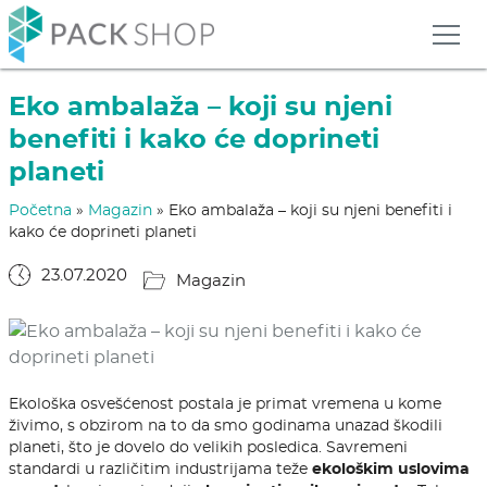
Eko ambalaža – koji su njeni
benefiti i kako će doprineti
planeti
Početna
»
Magazin
»
Eko ambalaža – koji su njeni benefiti i
kako će doprineti planeti
23.07.2020
Magazin
Ekološka osvešćenost postala je primat vremena u kome
živimo, s obzirom na to da smo godinama unazad škodili
planeti, što je dovelo do velikih posledica. Savremeni
standardi u različitim industrijama teže
ekološkim uslovima