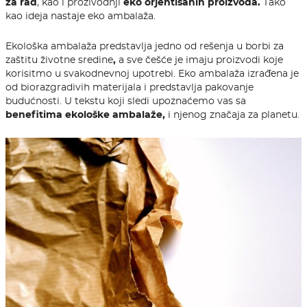
za rad
, kao i prozivodnji
eko orjentisanih proizvoda.
Tako
kao ideja nastaje eko ambalaža.
Ekološka ambalaža predstavlja jedno od rešenja u
borbi za
zaštitu životne sredine
,
a sve češće je imaju proizvodi koje
korisitmo u svakodnevnoj upotrebi. Eko ambalaža izrađena je
od biorazgradivih materijala i predstavlja pakovanje
budućnosti.
U tekstu koji sledi upoznaćemo vas sa
benefitima ekološke ambalaže,
i njenog značaja za planetu.