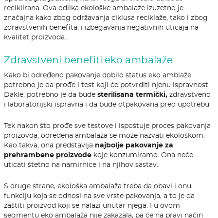
reciklirana. Ova odlika ekološke ambalaže izuzetno je
značajna kako zbog održavanja ciklusa reciklaže, tako i zbog
zdravstvenih benefita, i izbegavanja negativnih uticaja na
kvalitet proizvoda.
Zdravstveni benefiti eko ambalaže
Kako bi određeno pakovanje dobilo status eko amblaže
potrebno je da prođe i test koji će potvrditi njenu ispravnost.
Dakle, potrebno je da bude
sterilisana termički,
zdravstveno
i laboratorijski ispravna i da bude otpakovana pred upotrebu.
Tek nakon što prođe sve testove i ispoštuje proces pakovanja
proizovda, određena ambalaža se može nazvati ekološkom.
Kao takva, ona predstavlja
najbolje pakovanje za
prehrambene proizvode
koje konzumiramo. Ona neće
uticati štetno na namirnice i na njihov sastav.
S druge strane, ekološka ambalaža treba da obavi i onu
funkciju koja se odnosi na sve vrste pakovanja, a to je da
zaštiti proizvod koji se nalazi unutar njega. I u ovom
segmentu eko ambalaža nije zakazala, pa će na pravi način